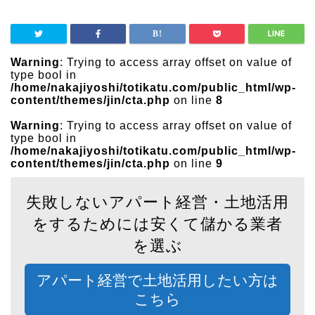
Warning
: Trying to access array offset on value of
type bool in
/home/nakajiyoshi/totikatu.com/public_html/wp-
content/themes/jin/cta.php
on line
8
Warning
: Trying to access array offset on value of
type bool in
/home/nakajiyoshi/totikatu.com/public_html/wp-
content/themes/jin/cta.php
on line
9
失敗しないアパート経営・土地活用
をするためには安くて儲かる業者
を選ぶ
アパート経営で土地活用したい方は
こちら