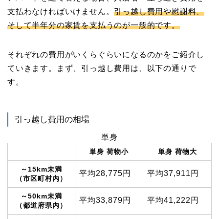
支払わなければいけません。
引っ越し費用や慰謝料、
そして半年分の家賃を支払うのが一般的です。
それぞれの費用がいくらぐらいになるのかをご紹介し
ていきます。まず、引っ越し費用は、以下の通りで
す。
引っ越し費用の相場
単身
単身 荷物小
単身 荷物大
～15km未満
平均
28,775
円
平均
37,911
円
（市区町村内）
～50km未満
平均
33,879
円
平均
41,222
円
（都道府県内）