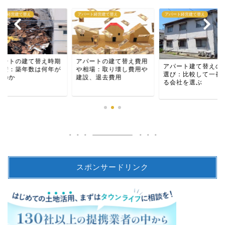
ート経営建て替え
アパート経営建て替え
アパート経営建て替え
パートの建て替え時期
アパートの建て替え費用
アパート建て替えの
目安：築年数は何年が
や相場：取り壊し費用や
選び：比較して一番
いのか
建設、退去費用
る会社を選ぶ
スポンサードリンク