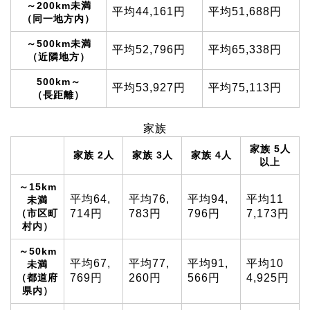
～200km未満
平均
44,161
円
平均
51,688
円
（同一地方内）
～500km未満
平均
52,796
円
平均
65,338
円
（近隣地方）
500km～
平均
53,927
円
平均
75,113
円
（長距離）
家族
家族 5人
家族 2人
家族 3人
家族 4人
以上
～15km
平均
64,
平均
76,
平均
94,
平均
11
未満
（市区町
714
円
783
円
796
円
7,173
円
村内）
～50km
平均
67,
平均
77,
平均
91,
平均
10
未満
（都道府
769
円
260
円
566
円
4,925
円
県内）