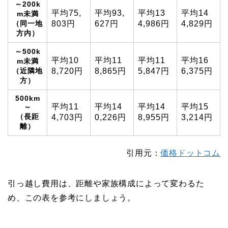
～200k
平均
75,
平均
93,
平均
13
平均
14
m未満
（同一地
803
円
627
円
4,986
円
4,829
円
方内）
～500k
平均
10
平均
11
平均
11
平均
16
m未満
（近隣地
8,720
円
8,865
円
5,847
円
6,375
円
方）
500km
平均
11
平均
14
平均
14
平均
15
～
（長距
4,703
円
0,226
円
8,955
円
3,214
円
離）
引用元：
価格ドットコム
引っ越し費用は、距離や家族構成によって変わるた
め、この表を参考にしましょう。