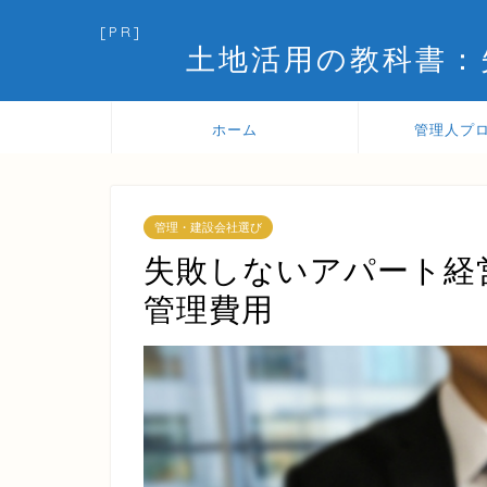
[PR]
土地活用の教科書：
ホーム
管理人プ
管理・建設会社選び
失敗しないアパート経
管理費用