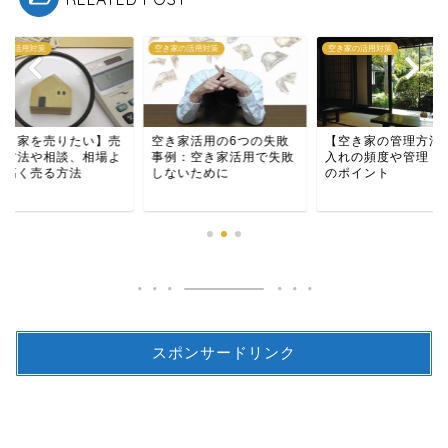
家の活用対策
空き家の活用対策
空き家の活用対策
空き家を売りたい】売
空き家活用の6つの失敗
【空き家の管理方法
の方法や相談、相場よ
事例：空き家活用で失敗
入れの頻度や管理・
も高く売る方法
しないために
のポイント
スポンサードリンク