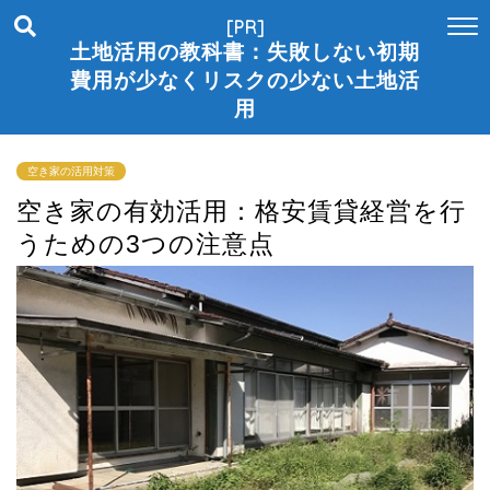
[PR]
土地活用の教科書：失敗しない初期
費用が少なくリスクの少ない土地活
用
空き家の活用対策
空き家の有効活用：格安賃貸経営を行
うための3つの注意点