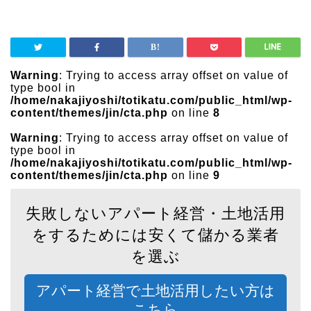
Warning
: Trying to access array offset on value of
type bool in
/home/nakajiyoshi/totikatu.com/public_html/wp-
content/themes/jin/cta.php
on line
8
Warning
: Trying to access array offset on value of
type bool in
/home/nakajiyoshi/totikatu.com/public_html/wp-
content/themes/jin/cta.php
on line
9
失敗しないアパート経営・土地活用
をするためには安くて儲かる業者
を選ぶ
アパート経営で土地活用したい方は
こちら