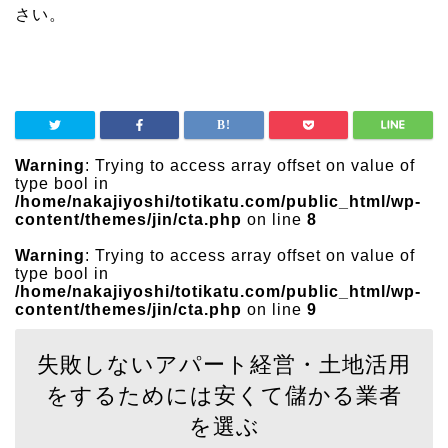
さい。
Warning
: Trying to access array offset on value of
type bool in
/home/nakajiyoshi/totikatu.com/public_html/wp-
content/themes/jin/cta.php
on line
8
Warning
: Trying to access array offset on value of
type bool in
/home/nakajiyoshi/totikatu.com/public_html/wp-
content/themes/jin/cta.php
on line
9
失敗しないアパート経営・土地活用
をするためには安くて儲かる業者
を選ぶ