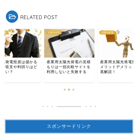
RELATED POST
光発電
太陽光発電
太陽光発電
陽光発電投資は儲かる
産業用太陽光発電の見積
産業用太陽光発電投
か？収支や利回りはど
もりは一括比較サイトを
メリットデメリット
くらい？
利用しないと失敗する
底解説！
スポンサードリンク